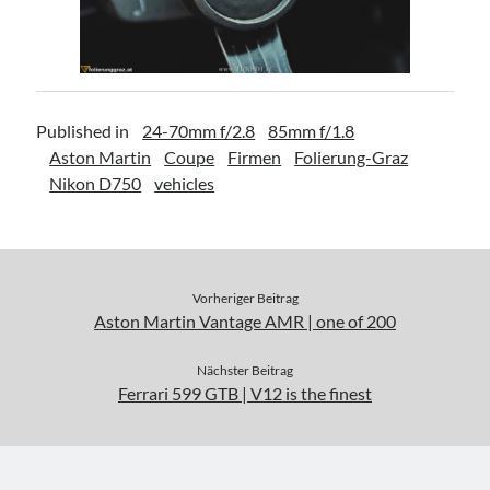
Published in
24-70mm f/2.8
85mm f/1.8
Aston Martin
Coupe
Firmen
Folierung-Graz
Nikon D750
vehicles
Vorheriger Beitrag
Aston Martin Vantage AMR | one of 200
Nächster Beitrag
Ferrari 599 GTB | V12 is the finest