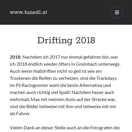
www.tuned1.at
Hauptm
öffnen
Sidebar
Was suchst du?
Drifting 2018
Suchen
2018
: Nachdem ich 2017 nur einmal gefahren bin, war
ich 2018 endlich wieder öfters in Greinbach unterwegs.
Auch wenn Naßdriften nicht so geil ist wie am
Kategorien
Trockenen die Reifen zu verheizen, sind die Trackdays
im PS Racingcenter wohl die beste Alternative und
Kategorien
machen auch richtig viel Spaß! Nachdem heuer auch
mehrmals Max mit meinem Auto auf der Strecke war,
sind die Bilder teilweise mit ihm und teilweise mit mir
Links
als Fahrer.
Camry Gen3
#schreischwein
Vielen Dank an dieser Stelle auch an die Fotografen die
TuningSzeneGraz