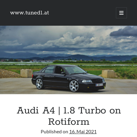
www.tuned1.at
Hauptm
öffnen
Sidebar
Was suchst du?
Suchen
Kategorien
Kategorien
Audi A4 | 1.8 Turbo on
Links
Rotiform
TuningSzeneGraz
9px webdesign
Published on
16. Mai 2021
Camry Gen3