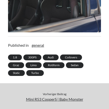
Published in
general
1.8
300PS
Audi
Coilovers
Graz
Limo
Rotiform
Sedan
Static
Turbo
Vorheriger Beitrag
Mini R53 CooperS | Baby Monster