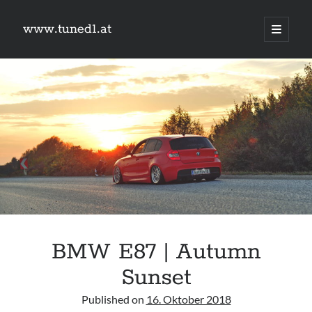
www.tuned1.at
Hauptm
öffnen
Sidebar
Was suchst du?
Suchen
Kategorien
Kategorien
BMW E87 | Autumn
Links
Sunset
Camry Gen3
9px webdesign
Published on
16. Oktober 2018
TuningSzeneGraz