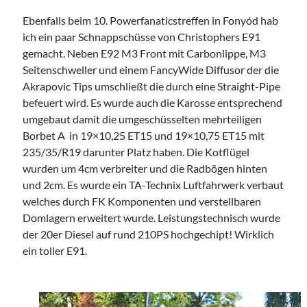
TuningSzeneGraz
Ebenfalls beim 10. Powerfanaticstreffen in Fonyód hab
ich ein paar Schnappschüsse von Christophers E91
gemacht. Neben E92 M3 Front mit Carbonlippe, M3
Seitenschweller und einem FancyWide Diffusor der die
Akrapovic Tips umschließt die durch eine Straight-Pipe
befeuert wird. Es wurde auch die Karosse entsprechend
Imprint
umgebaut damit die umgeschüsselten mehrteiligen
Borbet A in
19×10,25 ET15 und 19×10,75 ET15 mit
235/35/R19
darunter Platz haben. Die Kotflügel
wurden um 4cm verbreiter und die Radbögen hinten
und 2cm. Es wurde ein TA-Technix Luftfahrwerk verbaut
welches durch FK Komponenten und verstellbaren
Domlagern erweitert wurde. Leistungstechnisch wurde
der 20er Diesel auf rund 210PS hochgechipt! Wirklich
ein toller E91.