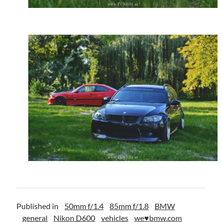
Published in
50mm f/1.4
85mm f/1.8
BMW
general
Nikon D600
vehicles
we♥bmw.com