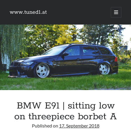
www.tuned1.at
Hauptm
öffnen
Sidebar
Was suchst du?
Suchen
Kategorien
Kategorien
BMW E91 | sitting low
Links
on threepiece borbet A
9px webdesign
Camry Gen3
Published on
17. September 2018
#schreischwein