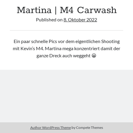
Martina | M4 Carwash
Camry Gen3
Published on
8. Oktober 2022
Ein paar schnelle Pics vor dem eigentlichen Shooting
mit Kevin’s M4. Martina mega konzentriert damit der
Imprint
ganze Dreck auch weggeht 😀
Author WordPress Theme
by Compete Themes