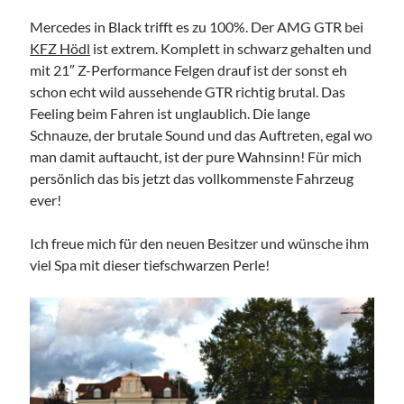
TuningSzeneGraz
Mercedes in Black trifft es zu 100%. Der AMG GTR bei
KFZ Hödl
ist extrem. Komplett in schwarz gehalten und
mit 21″ Z-Performance Felgen drauf ist der sonst eh
schon echt wild aussehende GTR richtig brutal. Das
Feeling beim Fahren ist unglaublich. Die lange
Schnauze, der brutale Sound und das Auftreten, egal wo
Imprint
man damit auftaucht, ist der pure Wahnsinn! Für mich
persönlich das bis jetzt das vollkommenste Fahrzeug
ever!
Ich freue mich für den neuen Besitzer und wünsche ihm
viel Spa mit dieser tiefschwarzen Perle!