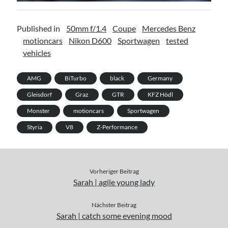
Published in
50mm f/1.4
Coupe
Mercedes Benz
motioncars
Nikon D600
Sportwagen
tested
vehicles
AMG
BiTurbo
black
Germany
Gleisdorf
Graz
GTR
KFZ Hödl
Monster
motioncars
Sportwagen
Styria
V8
Z-Performance
Vorheriger Beitrag
Sarah | agile young lady
Nächster Beitrag
Sarah | catch some evening mood