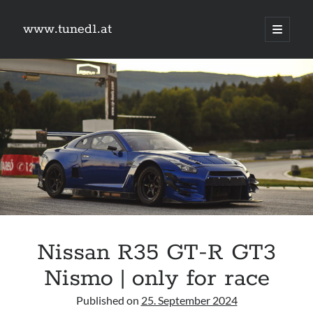
www.tuned1.at
Hauptm
öffnen
Sidebar
Was suchst du?
Suchen
Kategorien
Kategorien
Nissan R35 GT-R GT3
Links
Nismo | only for race
#schreischwein
9px webdesign
Published on
25. September 2024
Camry Gen3