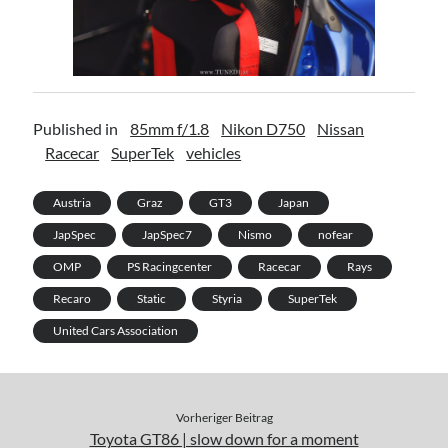
Published in
85mm f/1.8
Nikon D750
Nissan
Racecar
SuperTek
vehicles
Austria
Graz
GT3
Japan
JapSpec
JapSpec7
Nismo
nofear
OMP
PS Racingcenter
Racecar
Rays
Recaro
Static
Styria
SuperTek
United Cars Association
Vorheriger Beitrag
Toyota GT86 | slow down for a moment