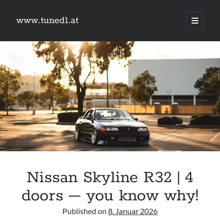
www.tuned1.at
Hauptm
öffnen
Sidebar
Was suchst du?
Suchen
Kategorien
Kategorien
Nissan Skyline R32 | 4
Links
doors – you know why!
#schreischwein
Camry Gen3
Published on
8. Januar 2026
9px webdesign