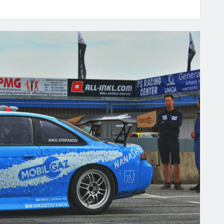
00
E
TIMATE
ND
CHT