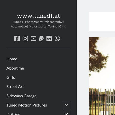
www.tuned1.at
Tuned1 | Photography | Videography |
Automotive | Motorsports | Tuning | Girls
facebook
instagram
youtube
paypal
reddit
whatsapp
Home
About me
Girls
Street Art
Sideways Garage
Untermenü
Tuned Motion Pictures
öffnen
Untermenü
Drifting