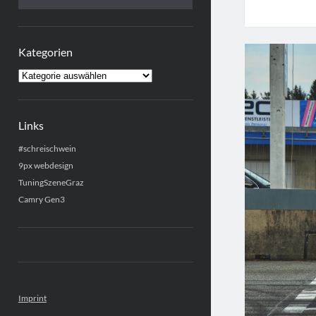
Kategorien
Kategorien
Links
#schreischwein
9px webdesign
TuningSzeneGraz
Camry Gen3
Imprint