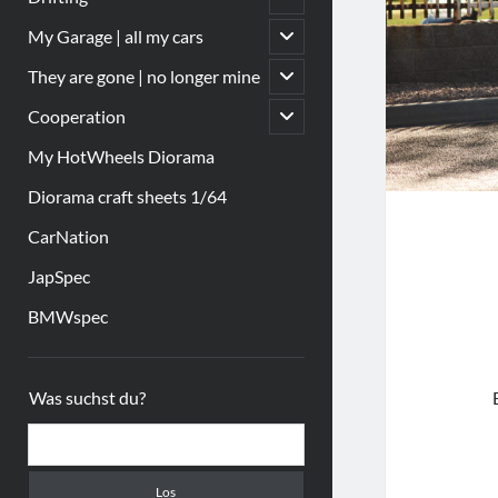
öffnen
Untermenü
My Garage | all my cars
öffnen
Untermenü
They are gone | no longer mine
öffnen
Untermenü
Cooperation
öffnen
My HotWheels Diorama
Diorama craft sheets 1/64
CarNation
JapSpec
BMWspec
Sidebar
Was suchst du?
Suchen