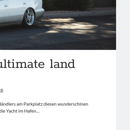
ultimate land
26
 Händlers am Parkplatz diesen wunderschlnen
 die Yacht im Hafen…
XUS