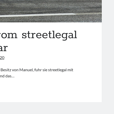
rom streetlegal
ar
020
 Besitz von Manuel, fuhr sie streetlegal mit
Und das…
SSAN
VIA
A
OM