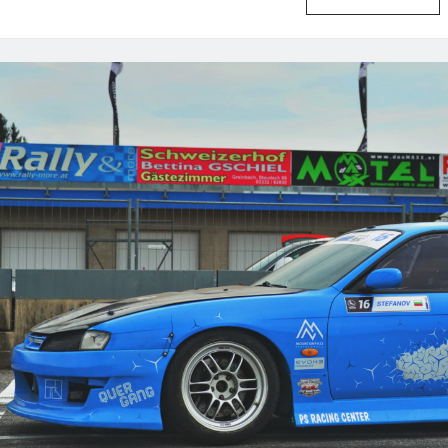
LS4
|
TH
UL
LA
YA