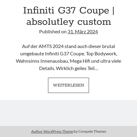
Infiniti G37 Coupe |
#schreischwein
absolutley custom
Published on
31. März 2024
Auf der AMTS 2024 stand auch dieser brutal
Imprint
umgebaute Infiniti G37 Coupe. Top Bodywork,
Wahnsinns Innenausbau, Mega Hifi und ultra viele
Details. Wirklich geiles Teil…
INFINITI
WEITERLESEN
G37
COUPE
|
ABSOLUTLEY
CUSTOM
Author WordPress Theme
by Compete Themes