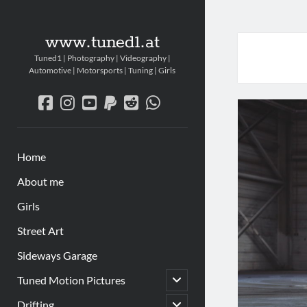
www.tuned1.at
Tuned1 | Photography | Videography |
Automotive | Motorsports | Tuning | Girls
facebook
instagram
youtube
paypal
reddit
whatsapp
Home
About me
Girls
Street Art
Sideways Garage
Untermenü
Tuned Motion Pictures
öffnen
Untermenü
Drifting