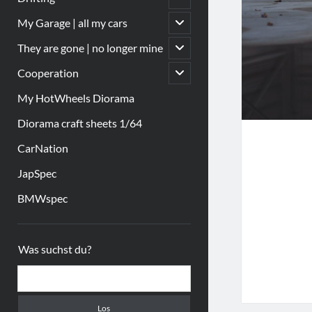
öffnen
Untermenü
My Garage | all my cars
öffnen
Untermenü
They are gone | no longer mine
öffnen
Untermenü
Cooperation
öffnen
My HotWheels Diorama
Diorama craft sheets 1/64
CarNation
JapSpec
BMWspec
Sidebar
Was suchst du?
Suchen