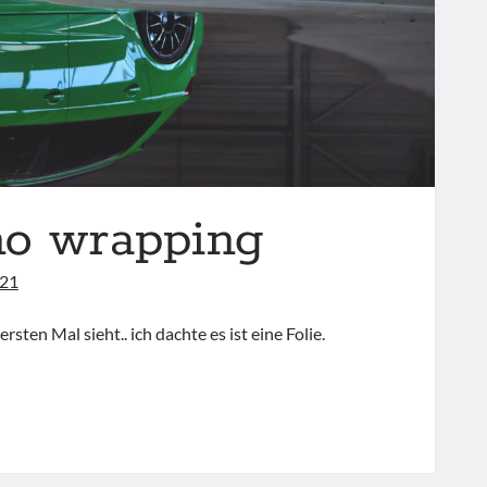
 no wrapping
021
rsten Mal sieht.. ich dachte es ist eine Folie.
DI
3