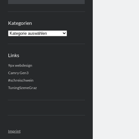
Kategorien
Kategorien
Links
9px webdesign
Camry Gen3
#schreischwein
TuningSzeneGraz
Imprint