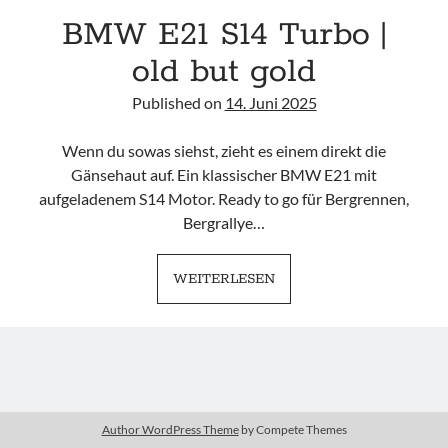
BMW E21 S14 Turbo |
#schreischwein
old but gold
Published on
14. Juni 2025
Wenn du sowas siehst, zieht es einem direkt die
Imprint
Gänsehaut auf. Ein klassischer BMW E21 mit
aufgeladenem S14 Motor. Ready to go für Bergrennen,
Bergrallye…
BMW
WEITERLESEN
E21
S14
TURBO
|
OLD
BUT
Author WordPress Theme
by Compete Themes
GOLD