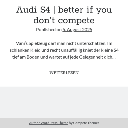
Audi S4 | better if you
Camry Gen3
don’t compete
Published on
5. August 2025
Vani’s Spielzeug darf man nicht unterschätzen. Im
Imprint
schlanken Kleid und recht unauffällig kniet der kleine S4
tief am Boden und wartet auf jede Gelegenheit dich…
AUDI
WEITERLESEN
S4
|
BETTER
IF
YOU
DON’T
COMPETE
Author WordPress Theme
by Compete Themes