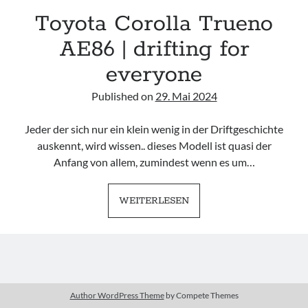
Toyota Corolla Trueno
#schreischwein
AE86 | drifting for
everyone
Published on
29. Mai 2024
Imprint
Jeder der sich nur ein klein wenig in der Driftgeschichte
auskennt, wird wissen.. dieses Modell ist quasi der
Anfang von allem, zumindest wenn es um…
TOYOTA
WEITERLESEN
COROLLA
TRUENO
AE86
|
DRIFTING
Author WordPress Theme
by Compete Themes
FOR