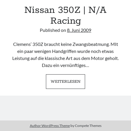
Nissan 350Z | N/A
TuningSzeneGraz
Racing
Published on
8. Juni 2009
Clemens‘ 350Z braucht keine Zwangsbeatmung. MIt
Imprint
ein paar wenigen Handgriffen wurde noch etwas
Leistung auf die klassische Art aus dem Motor geholt.
Dazu ein vernünftiges…
NISSAN
WEITERLESEN
350Z
|
N/A
RACING
Author WordPress Theme
by Compete Themes