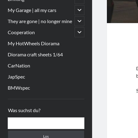
öffnen
Untermenü
My Garage | all my cars
öffnen
Untermenü
They are gone | no longer mine
öffnen
Untermenü
Cooperation
öffnen
My HotWheels Diorama
Diorama craft sheets 1/64
CarNation
JapSpec
BMWspec
Sidebar
Was suchst du?
Suchen