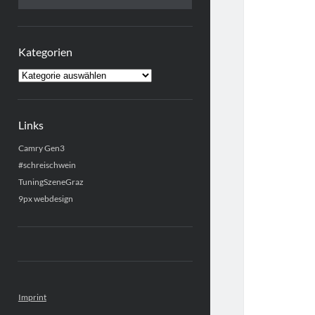
Kategorien
Kategorien
Links
Camry Gen3
#schreischwein
TuningSzeneGraz
9px webdesign
Imprint