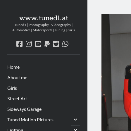
www.tuned1.at
Tuned1 | Photography | Videography |
Automotive | Motorsports | Tuning | Girls
facebook
instagram
youtube
paypal
reddit
whatsapp
Home
About me
Girls
Street Art
Sideways Garage
Untermenü
Tuned Motion Pictures
öffnen
Untermenü
Drifting