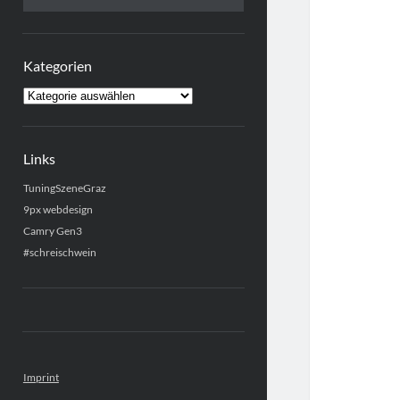
Kategorien
Kategorien
Links
TuningSzeneGraz
9px webdesign
Camry Gen3
#schreischwein
Imprint