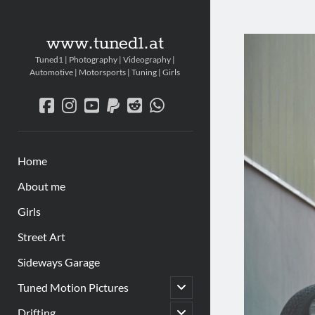
www.tuned1.at
Tuned1 | Photography | Videography |
Automotive | Motorsports | Tuning | Girls
facebook
instagram
youtube
paypal
reddit
whatsapp
Home
About me
Girls
Street Art
Sideways Garage
Untermenü
Tuned Motion Pictures
öffnen
Untermenü
Drifting