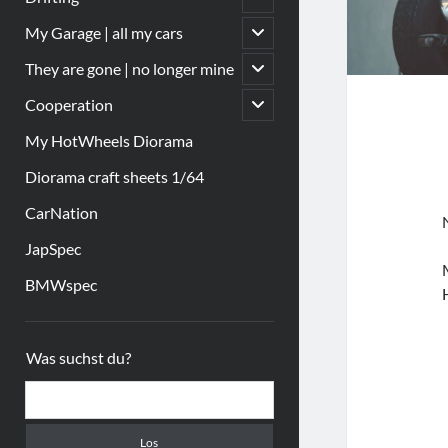
öffnen
Untermenü
My Garage | all my cars
öffnen
Untermenü
They are gone | no longer mine
öffnen
Untermenü
Cooperation
öffnen
My HotWheels Diorama
Diorama craft sheets 1/64
CarNation
JapSpec
BMWspec
Sidebar
Was suchst du?
Suchen