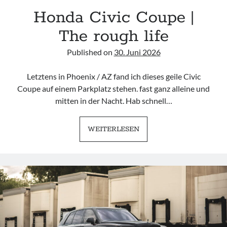
Honda Civic Coupe |
9px webdesign
The rough life
Published on
30. Juni 2026
Letztens in Phoenix / AZ fand ich dieses geile Civic
Imprint
Coupe auf einem Parkplatz stehen. fast ganz alleine und
mitten in der Nacht. Hab schnell…
HONDA
WEITERLESEN
CIVIC
COUPE
|
THE
ROUGH
LIFE