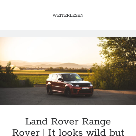
BMW
WEITERLESEN
M3
E93
|
TOPLESS
IF
YOU
WANT
Land Rover Range
Rover | It looks wild but