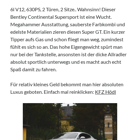
9px webdesign
6l V12, 630PS, 2 Türen, 2 Sitze.. Wahnsinn! Dieser
Bentley Continental Supersport ist eine Wucht.
Megahammer Ausstattung, sauberste Farbkombi und
edelste Materialien zieren diesen Super GT. Ein kurzer
Tipper aufs Gas und schon fliegt man weg, zumindest
fühlt es sich so an. Das hohe Eigengewicht spürt man
Imprint
nur bei der Tankstelle, ansonsten ist der dicke Allradler
absolut sportlich unterwegs und es macht auch echt
Spaß damit zu fahren.
Für relativ kleines Geld bekommt man hier absoluten
Luxus geboten. Einfach mal reinklicken:
KFZ Hödl