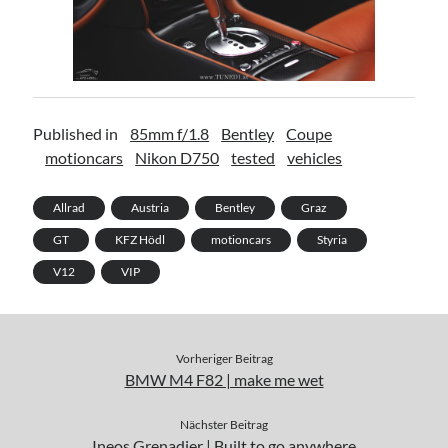
Published in
85mm f/1.8
Bentley
Coupe
motioncars
Nikon D750
tested
vehicles
Allrad
Austria
Bentley
Graz
GT
KFZ Hödl
motioncars
Styria
V12
VIP
Vorheriger Beitrag
BMW M4 F82 | make me wet
Nächster Beitrag
Ineos Grenadier | Built to go anywhere