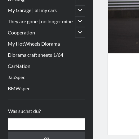
öffnen
Untermenü
My Garage | all my cars
öffnen
Untermenü
They are gone | no longer mine
öffnen
Untermenü
Cooperation
öffnen
My HotWheels Diorama
Diorama craft sheets 1/64
CarNation
JapSpec
BMWspec
Sidebar
Was suchst du?
Suchen