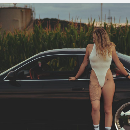
STI
A
BE