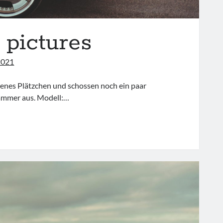
 pictures
2021
genes Plätzchen und schossen noch ein paar
Hammer aus. Modell:…
RAH
ENING
CTURES