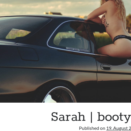
Sarah | booty
Published on
19. August 