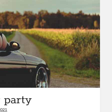
 party
2021