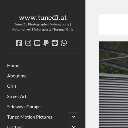
www.tuned1.at
Tuned1 | Photography | Videography |
Automotive | Motorsports | Tuning | Girls
facebook
instagram
youtube
paypal
reddit
whatsapp
Home
About me
Girls
Street Art
Sideways Garage
Untermenü
Tuned Motion Pictures
öffnen
Untermenü
Drifting