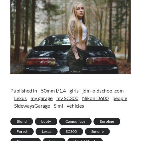
Published in
50mm f/1.4
girls
jdm-oldschool.com
Lexus
my garage
my SC300
Nikon D600
people
SidewaysGarage
Simi
vehicles
Blond
booty
Camouflage
Euroline
Forest
Lexus
SC300
Simone