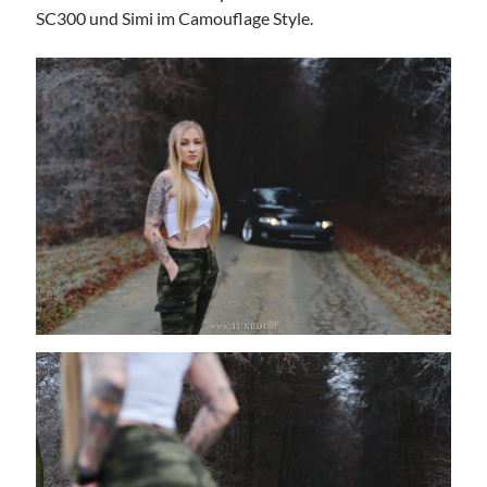
SC300 und Simi im Camouflage Style.
TuningSzeneGraz
Imprint