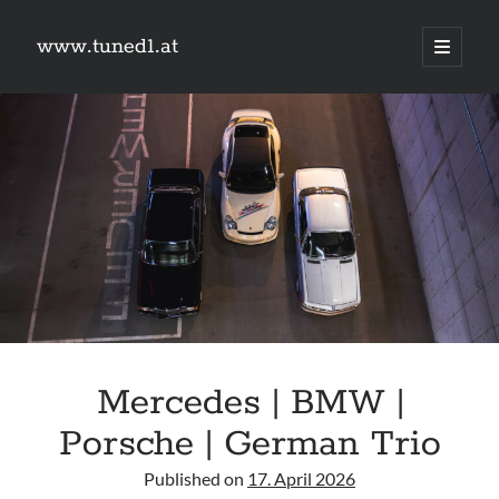
www.tuned1.at
Hauptm
öffnen
Sidebar
Was suchst du?
Suchen
Kategorien
Kategorien
Mercedes | BMW |
Links
Porsche | German Trio
#schreischwein
9px webdesign
Published on
17. April 2026
Camry Gen3