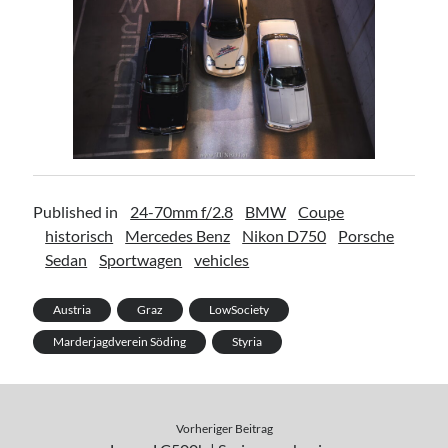
Published in
24-70mm f/2.8
BMW
Coupe
historisch
Mercedes Benz
Nikon D750
Porsche
Sedan
Sportwagen
vehicles
Austria
Graz
LowSociety
Marderjagdverein Söding
Styria
Vorheriger Beitrag