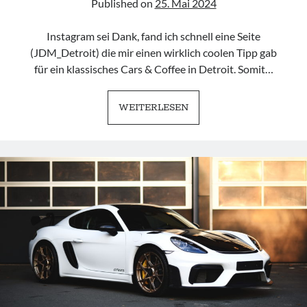
Published on
25. Mai 2024
Instagram sei Dank, fand ich schnell eine Seite
(JDM_Detroit) die mir einen wirklich coolen Tipp gab
für ein klassisches Cars & Coffee in Detroit. Somit…
ECC
WEITERLESEN
CARS
&
COFFEE
|
FOUND
SOME
FRIENDS
IN
DETROIT