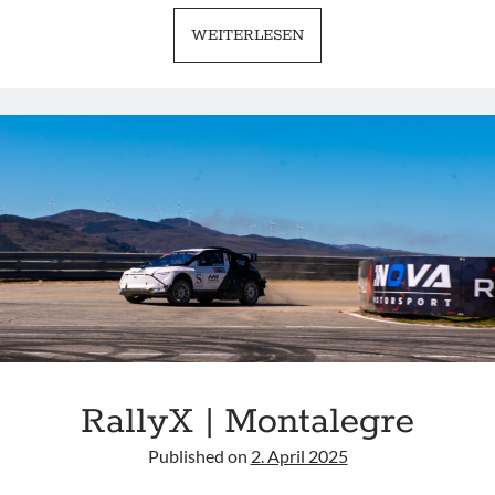
PORSCHE
WEITERLESEN
911
996
TURBO
S
|
NOT
EVERYONE’S
FAVORITE
RallyX | Montalegre
Published on
2. April 2025