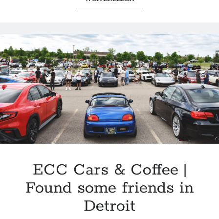
BLVD
CRUISE
DAY
|
ALL
CARS,
ALL
DAY
LONG
ECC Cars & Coffee |
Found some friends in
Detroit