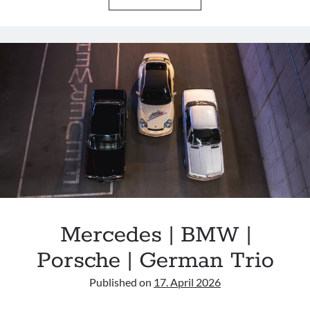
&
COFFEE
SAN
CLEMENTE
|
4TH
JULY
2026
MEET
UP
Mercedes | BMW |
Porsche | German Trio
Published on
17. April 2026