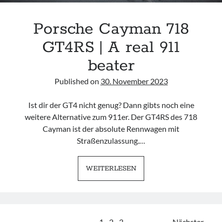
Porsche Cayman 718
GT4RS | A real 911
beater
Published on
30. November 2023
Ist dir der GT4 nicht genug? Dann gibts noch eine
weitere Alternative zum 911er. Der GT4RS des 718
Cayman ist der absolute Rennwagen mit
Straßenzulassung.…
PORSCHE
WEITERLESEN
CAYMAN
718
GT4RS
|
1
2
3
Nächster