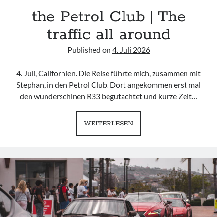
the Petrol Club | The
#schreischwein
traffic all around
Published on
4. Juli 2026
4. Juli, Californien. Die Reise führte mich, zusammen mit
Imprint
Stephan, in den Petrol Club. Dort angekommen erst mal
den wunderschlnen R33 begutachtet und kurze Zeit…
THE
WEITERLESEN
PETROL
CLUB
|
THE
TRAFFIC
ALL
AROUND