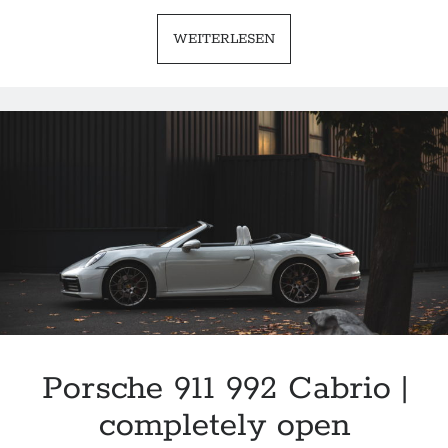
PORSCHE
WEITERLESEN
911
991.2
GT3
|
THE
MODERN
CLASSIC
Porsche 911 992 Cabrio |
completely open