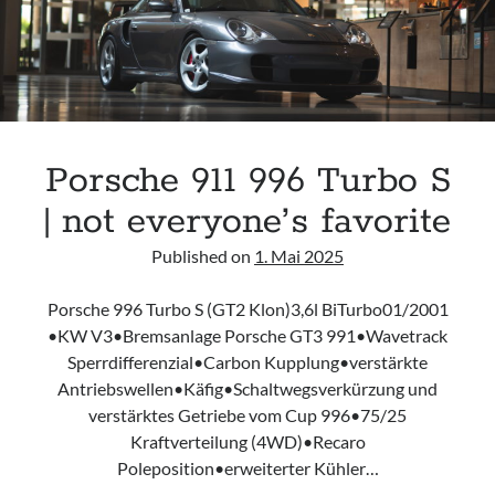
911?
Porsche 911 996 Turbo S
| not everyone’s favorite
Published on
1. Mai 2025
Porsche 996 Turbo S (GT2 Klon)3,6l BiTurbo01/2001
•KW V3•Bremsanlage Porsche GT3 991•Wavetrack
Sperrdifferenzial•Carbon Kupplung•verstärkte
Antriebswellen•Käfig•Schaltwegsverkürzung und
verstärktes Getriebe vom Cup 996•75/25
Kraftverteilung (4WD)•Recaro
Poleposition•erweiterter Kühler…