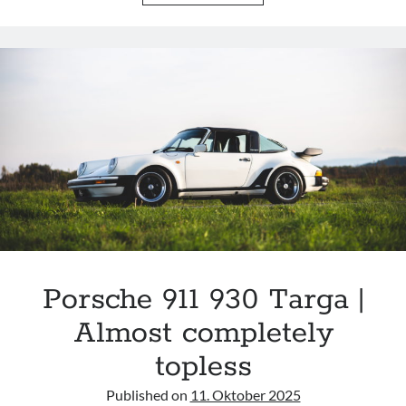
911
992
TARGA
|
ALMOST
COMPLETELY
OPEN
Porsche 911 930 Targa |
Almost completely
topless
Published on
11. Oktober 2025