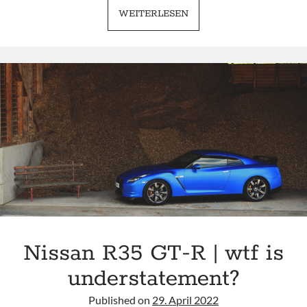
NISSAN
WEITERLESEN
SKYLINE
R34
GTT
|
I
<3
GRETA
Nissan R35 GT-R | wtf is
understatement?
Published on
29. April 2022