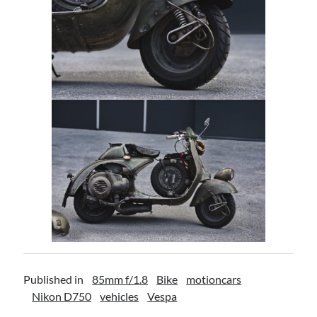
Published in
85mm f/1.8
Bike
motioncars
Nikon D750
vehicles
Vespa