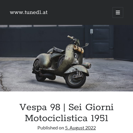
www.tuned1.at
Hauptm
öffnen
Sidebar
Was suchst du?
Suchen
Kategorien
Kategorien
Vespa 98 | Sei Giorni
Links
Motociclistica 1951
#schreischwein
TuningSzeneGraz
Published on
5. August 2022
9px webdesign