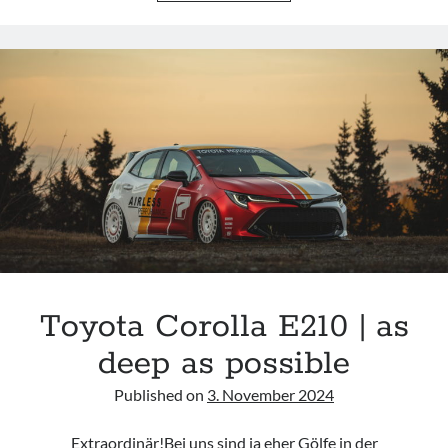
E210
|
SUNSET
OVER
CARINTHIA
Toyota Corolla E210 | as
deep as possible
Published on
3. November 2024
Extraordinär!Bei uns sind ja eher Gölfe in der