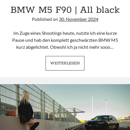
BMW M5 F90 | All black
9px webdesign
Published on
30. November 2024
Im Zuge eines Shootings heute, nutzte ich eine kurze
Pause und hab den komplett geschwärzten BMW M5
kurz abgelichtet. Obwohl ich ja nicht mehr sooo…
Imprint
BMW
WEITERLESEN
M5
F90
|
ALL
BLACK