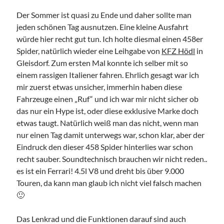
Camry Gen3
Der Sommer ist quasi zu Ende und daher sollte man
jeden schönen Tag ausnutzen. Eine kleine Ausfahrt
würde hier recht gut tun. Ich holte diesmal einen 458er
Spider, natürlich wieder eine Leihgabe von
KFZ Hödl
in
Gleisdorf. Zum ersten Mal konnte ich selber mit so
einem rassigen Italiener fahren. Ehrlich gesagt war ich
Imprint
mir zuerst etwas unsicher, immerhin haben diese
Fahrzeuge einen „Ruf“ und ich war mir nicht sicher ob
das nur ein Hype ist, oder diese exklusive Marke doch
etwas taugt. Natürlich weiß man das nicht, wenn man
nur einen Tag damit unterwegs war, schon klar, aber der
Eindruck den dieser 458 Spider hinterlies war schon
recht sauber. Soundtechnisch brauchen wir nicht reden..
es ist ein Ferrari! 4.5l V8 und dreht bis über 9.000
Touren, da kann man glaub ich nicht viel falsch machen
🙂
Das Lenkrad und die Funktionen darauf sind auch