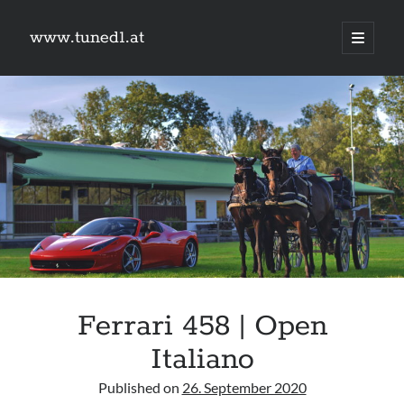
www.tuned1.at
Hauptm
öffnen
Sidebar
Was suchst du?
Suchen
Kategorien
Kategorien
Ferrari 458 | Open
Links
Italiano
9px webdesign
TuningSzeneGraz
Published on
26. September 2020
#schreischwein