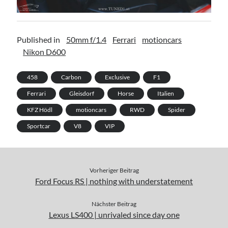
Published in
50mm f/1.4
Ferrari
motioncars
Nikon D600
458
Carbon
Exclusive
F1
Ferrari
Gleisdorf
Horse
Italien
KFZ Hödl
motioncars
RWD
Spider
Sportcar
V8
VIP
Vorheriger Beitrag
Ford Focus RS | nothing with understatement
Nächster Beitrag
Lexus LS400 | unrivaled since day one