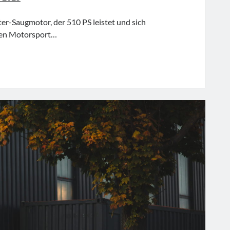
er-Saugmotor, der 510 PS leistet und sich
den Motorsport…
RSCHE
3
LLET
OOF