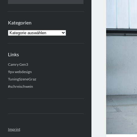
Kategorien
Kategorien
Links
Camry Gen3
9px webdesign
TuningSzeneGraz
#schreischwein
Imprint