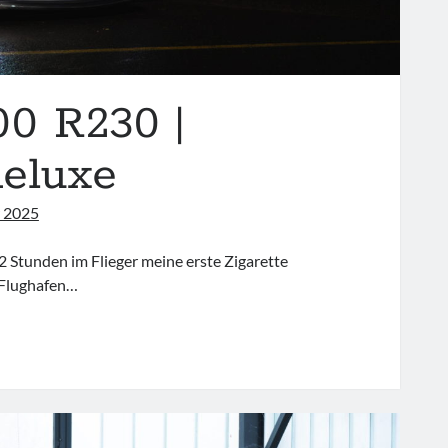
0 R230 |
deluxe
 2025
2 Stunden im Flieger meine erste Zigarette
 Flughafen…
RCEDES
0
30