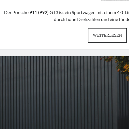
Der Porsche 911 (992) GT3 ist ein Sportwagen mit einem 4,0-Lit
durch hohe Drehzahlen und eine für 
PO
WEITERLESEN
911
992
GT
|
BU
PR
PT.
1