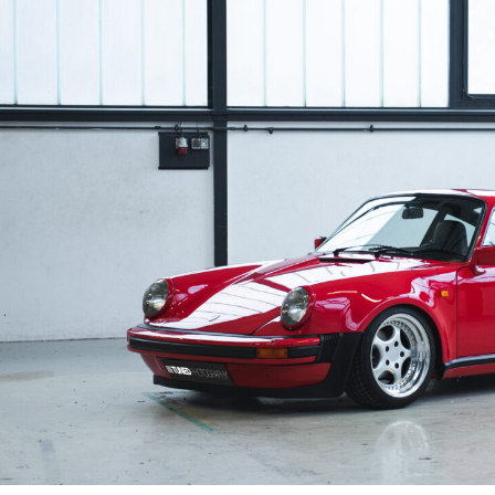
NI
DE