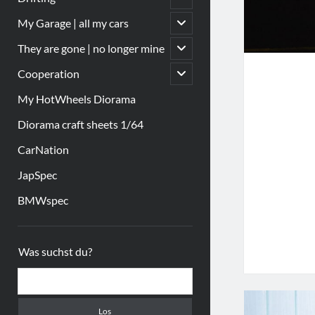
öffnen
Untermenü
My Garage | all my cars
öffnen
Untermenü
They are gone | no longer mine
öffnen
Untermenü
Cooperation
öffnen
My HotWheels Diorama
Diorama craft sheets 1/64
CarNation
JapSpec
BMWspec
Sidebar
Was suchst du?
Suchen