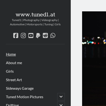
www.tu
www.tuned1.at
Tuned1 | Photography | Videography |
Posts
Automotive | Motorsports | Tuning | Girls
facebook
instagram
youtube
paypal
reddit
whatsapp
Home
About me
Girls
Street Art
Sideways Garage
Untermenü
Tuned Motion Pictures
öffnen
Untermenü
Drifting