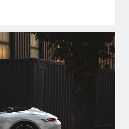
RSCHE
2
3
E
DERN
ASSIC