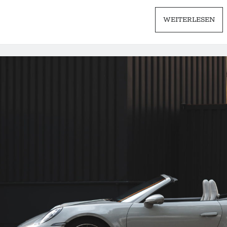
PO
WEITERLESEN
911
991.
GT
|
TH
MO
CL