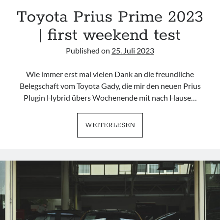
Toyota Prius Prime 2023
TuningSzeneGraz
| first weekend test
Published on
25. Juli 2023
Wie immer erst mal vielen Dank an die freundliche
Imprint
Belegschaft vom Toyota Gady, die mir den neuen Prius
Plugin Hybrid übers Wochenende mit nach Hause…
TOYOTA
WEITERLESEN
PRIUS
PRIME
2023
|
FIRST
WEEKEND
TEST