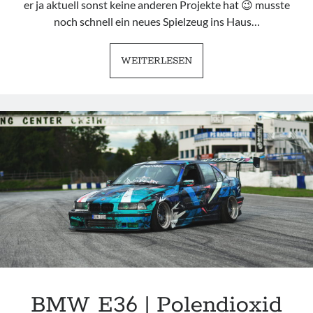
er ja aktuell sonst keine anderen Projekte hat 😉 musste
noch schnell ein neues Spielzeug ins Haus…
BMW
WEITERLESEN
E30
|
LET
ME
INTRODUCE
THIS
TRACKTOOL
BMW E36 | Polendioxid