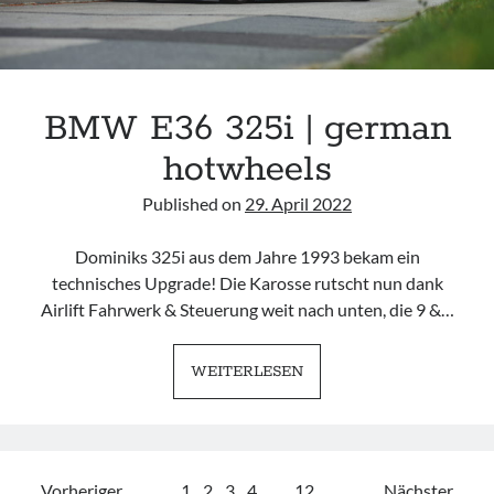
BMW E36 325i | german
hotwheels
Published on
29. April 2022
Dominiks 325i aus dem Jahre 1993 bekam ein
technisches Upgrade! Die Karosse rutscht nun dank
Airlift Fahrwerk & Steuerung weit nach unten, die 9 &…
BMW
WEITERLESEN
E36
325I
|
GERMAN
Vorheriger
1
2
3
4
…
12
Nächster