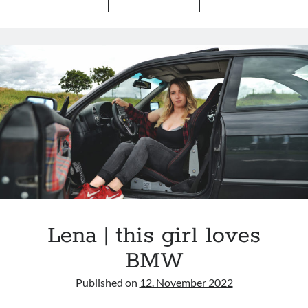
740I
E38
|
ZERO
CLEARANCE
Lena | this girl loves
BMW
Published on
12. November 2022