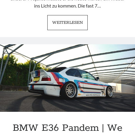
ins Licht zu kommen. Die fast 7…
BMW
WEITERLESEN
E30
320I
|
BACK
TO
LIFE
BMW E36 Pandem | We