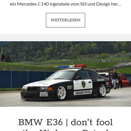
ein Mercedes C140 irgendwie vom Stil und Design her…
BMW
WEITERLESEN
E31
840CI
|
BAVARIAN
CLASSIC
BMW E36 | don’t fool