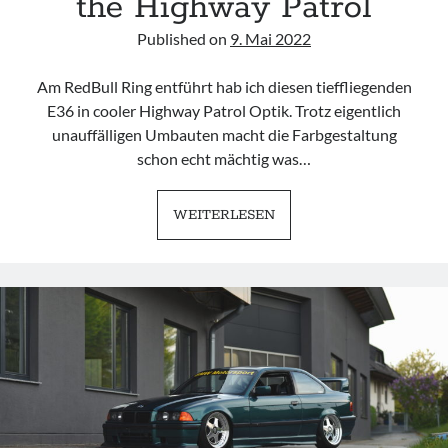
the Highway Patrol
Published on
9. Mai 2022
Am RedBull Ring entführt hab ich diesen tieffliegenden
E36 in cooler Highway Patrol Optik. Trotz eigentlich
unauffälligen Umbauten macht die Farbgestaltung
schon echt mächtig was…
BMW
WEITERLESEN
E36
|
DON’T
FOOL
THE
HIGHWAY
PATROL