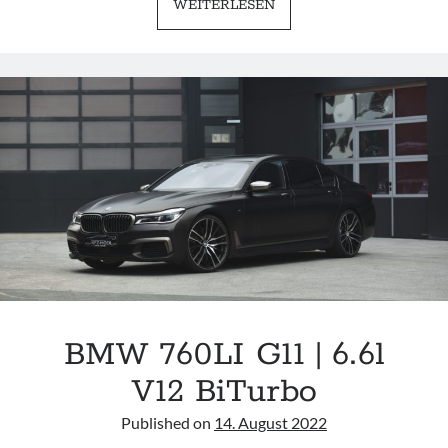
BMW
WEITERLESEN
E38
|
SUMMERWASH
BMW 760LI G11 | 6.6l
V12 BiTurbo
Published on
14. August 2022