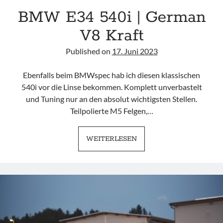
BMW E34 540i | German
TuningSzeneGraz
V8 Kraft
Published on
17. Juni 2023
Ebenfalls beim BMWspec hab ich diesen klassischen
Imprint
540i vor die Linse bekommen. Komplett unverbastelt
und Tuning nur an den absolut wichtigsten Stellen.
Teilpolierte M5 Felgen,…
BMW
WEITERLESEN
E34
540I
|
GERMAN
V8
KRAFT